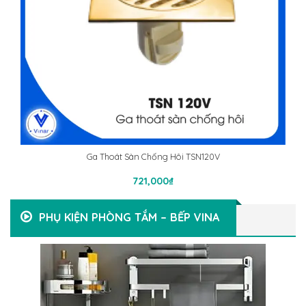
Ga Thoát Sàn Chống Hôi TSN120V
Thêm Vào Giỏ Hàng
721,000
₫
PHỤ KIỆN PHÒNG TẮM – BẾP VINA