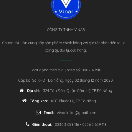
CÔNG TY TNHH VINAR
Chúng tôi luôn cung cấp sản phẩm chính hãng với giá tốt nhất đến tay quý
công ty, đại lý, cửa hàng.
Hoạt động theo giấy phép số: 0402071610.
Cấp bởi Sở KHĐT Đà Nẵng, ngày 02 tháng 12 năm 2020.
Địa chỉ:
324 Tôn Đản, Quận Cẩm Lệ, TP Đà Nẵng
Tổng kho:
KĐT Phước Lý, TP Đà Nẵng
Email:
vinar.infor@gmail.com
Điện thoại:
0236 3 659 116 - 0236 3 659 118