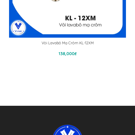
Vòi Lavabô Mạ Crôm KL-12XM
Thêm Vào Giỏ Hàng
138,000
₫