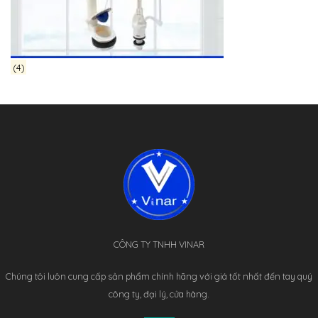
(4)
CÔNG TY TNHH VINAR
Chúng tôi luôn cung cấp sản phẩm chính hãng với giá tốt nhất đến tay quý
công ty, đại lý, cửa hàng.