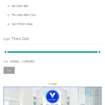
Kệ Chén Bát
Phụ Kiện Bàn Cầu
Sản Phẩm Khác
Lọc Theo Giá
Giá:
65,000₫
—
2,650,000₫
Gi
Gi
Lọc
tối
tối
th
đa
image