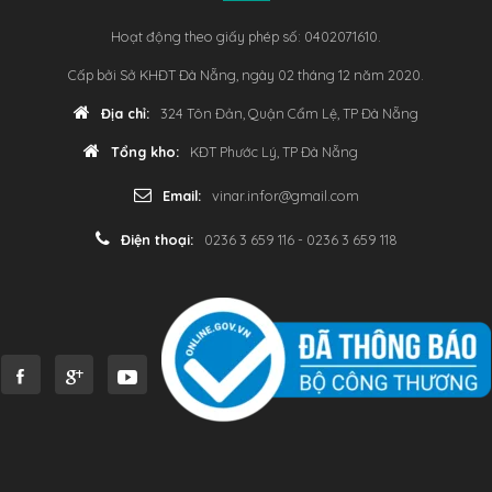
Hoạt động theo giấy phép số: 0402071610.
Cấp bởi Sở KHĐT Đà Nẵng, ngày 02 tháng 12 năm 2020.
Địa chỉ:
324 Tôn Đản, Quận Cẩm Lệ, TP Đà Nẵng
Tổng kho:
KĐT Phước Lý, TP Đà Nẵng
Email:
vinar.infor@gmail.com
Điện thoại:
0236 3 659 116 - 0236 3 659 118