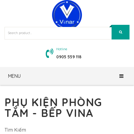
Hotline
0905 559 118
MENU
Trang Chủ
PHỤ KIỆN PHÒNG
Giới Thiệu
TẮM - BẾP VINA
Sản Phẩm
Về Chúng Tôi
Tin Tức – Blog
Tầm Nhìn – Sứ Mệnh
Gương Bỉ Siêu Bền – TAV
Tìm Kiếm