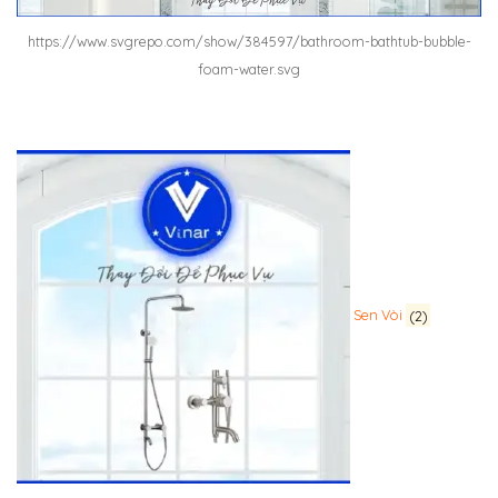
https://www.svgrepo.com/show/384597/bathroom-bathtub-bubble-
foam-water.svg
Sen Vòi
(2)