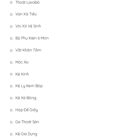
Thoát Lavabô
Van Xả Tiểu
Vòi Xịt Vệ Sinh
Bộ Phụ Kiện 6 Món
Vắt Khăn Tắm
Móc Áo
Kệ Kính
Kệ Ly Kem Bóp
Kệ Xà Bông
Hộp Để Giấy
Ga Thoát Sàn
Kệ Gia Dụng