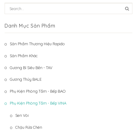
Hệ Thống Khách Hàng
Gương Thủy BALE
Liên Hệ
Phụ Kiện Phòng Tắm – Bếp BAO
Danh Mục Sản Phẩm
Phụ Kiện Phòng Tắm – Bếp VINA
Sản Phẩm Thương Hiệu Rapido
Sản Phẩm Khác
Sản Phẩm Khác
Gương Bỉ Siêu Bền - TAV
Gương Thủy BALE
Phụ Kiện Phòng Tắm - Bếp BAO
Phụ Kiện Phòng Tắm - Bếp VINA
Sen Vòi
Chậu Rửa Chén