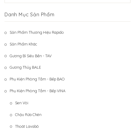
Hệ Thống Khách Hàng
Gương Thủy BALE
Danh Mục Sản Phẩm
Liên Hệ
Phụ Kiện Phòng Tắm – Bếp BAO
Phụ Kiện Phòng Tắm – Bếp VINA
Sản Phẩm Thương Hiệu Rapido
Sản Phẩm Khác
Sản Phẩm Khác
Gương Bỉ Siêu Bền - TAV
Gương Thủy BALE
Phụ Kiện Phòng Tắm - Bếp BAO
Phụ Kiện Phòng Tắm - Bếp VINA
Sen Vòi
Chậu Rửa Chén
Thoát Lavabô