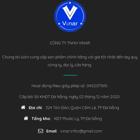
CÔNG TY TNHH VINAR
Chúng tôi luôn cung cấp sản phẩm chính hãng với giá tốt nhất đến tay quý
công ty, đại lý, cửa hàng.
Hoạt động theo giấy phép số: 0402071610.
Cấp bởi Sở KHĐT Đà Nẵng, ngày 02 tháng 12 năm 2020.
Địa chỉ:
324 Tôn Đản, Quận Cẩm Lệ, TP Đà Nẵng
Tổng kho:
KĐT Phước Lý, TP Đà Nẵng
Email:
vinar.infor@gmail.com