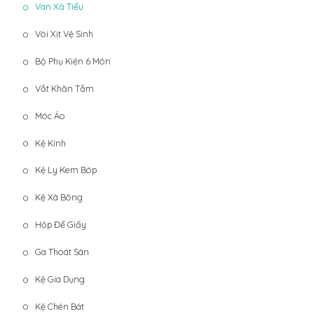
Van Xả Tiểu
Vòi Xịt Vệ Sinh
Bộ Phụ Kiện 6 Món
Vắt Khăn Tắm
Móc Áo
Kệ Kính
Kệ Ly Kem Bóp
Kệ Xà Bông
Hộp Để Giấy
Ga Thoát Sàn
Kệ Gia Dụng
Kệ Chén Bát