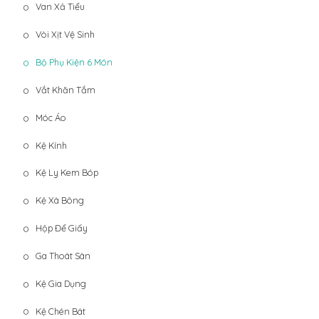
Van Xả Tiểu
Vòi Xịt Vệ Sinh
Bộ Phụ Kiện 6 Món
Vắt Khăn Tắm
Móc Áo
Kệ Kính
Kệ Ly Kem Bóp
Kệ Xà Bông
Hộp Để Giấy
Ga Thoát Sàn
Kệ Gia Dụng
Kệ Chén Bát