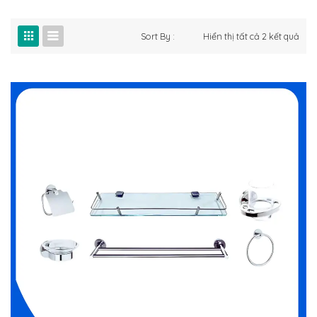
Đã
Sort By :
Hiển thị tất cả 2 kết quả
sắp
xếp
theo
mới
nhấ