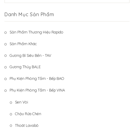
Hệ Thống Khách Hàng
Gương Thủy BALE
Danh Mục Sản Phẩm
Liên Hệ
Phụ Kiện Phòng Tắm – Bếp BAO
Phụ Kiện Phòng Tắm – Bếp VINA
Sản Phẩm Thương Hiệu Rapido
Sản Phẩm Khác
Sản Phẩm Khác
Gương Bỉ Siêu Bền - TAV
Gương Thủy BALE
Phụ Kiện Phòng Tắm - Bếp BAO
Phụ Kiện Phòng Tắm - Bếp VINA
Sen Vòi
Chậu Rửa Chén
Thoát Lavabô