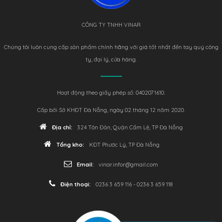
CÔNG TY TNHH VINAR
Chúng tôi luôn cung cấp sản phẩm chính hãng với giá tốt nhất đến tay quý công
ty, đại lý, cửa hàng.
Hoạt động theo giấy phép số: 0402071610.
Cấp bởi Sở KHĐT Đà Nẵng, ngày 02 tháng 12 năm 2020.
Địa chỉ:
324 Tôn Đản, Quận Cẩm Lệ, TP Đà Nẵng
Tổng kho:
KĐT Phước Lý, TP Đà Nẵng
Email:
vinar.infor@gmail.com
Điện thoại:
0236 3 659 116 - 0236 3 659 118