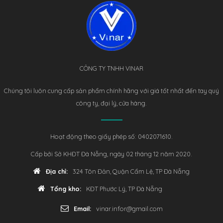
CÔNG TY TNHH VINAR
Chúng tôi luôn cung cấp sản phẩm chính hãng với giá tốt nhất đến tay quý
công ty, đại lý, cửa hàng.
Hoạt động theo giấy phép số: 0402071610.
Cấp bởi Sở KHĐT Đà Nẵng, ngày 02 tháng 12 năm 2020.
Địa chỉ:
324 Tôn Đản, Quận Cẩm Lệ, TP Đà Nẵng
Tổng kho:
KĐT Phước Lý, TP Đà Nẵng
Email:
vinar.infor@gmail.com