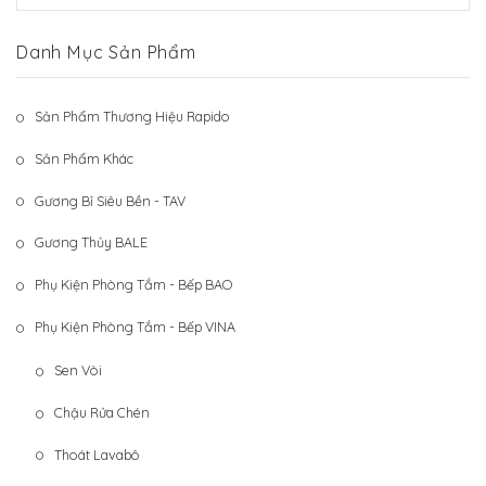
Hệ Thống Khách Hàng
Gương Thủy BALE
Danh Mục Sản Phẩm
Liên Hệ
Phụ Kiện Phòng Tắm – Bếp BAO
Phụ Kiện Phòng Tắm – Bếp VINA
Sản Phẩm Thương Hiệu Rapido
Sản Phẩm Khác
Sản Phẩm Khác
Gương Bỉ Siêu Bền - TAV
Gương Thủy BALE
Phụ Kiện Phòng Tắm - Bếp BAO
Phụ Kiện Phòng Tắm - Bếp VINA
Sen Vòi
Chậu Rửa Chén
Thoát Lavabô