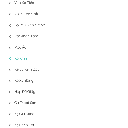
Van Xả Tiểu
Vòi Xịt Vệ Sinh
Bộ Phụ Kiện 6 Món
Vắt Khăn Tắm
Móc Áo
Kệ Kính
Kệ Ly Kem Bóp
Kệ Xà Bông
Hộp Để Giấy
Ga Thoát Sàn
Kệ Gia Dụng
Kệ Chén Bát