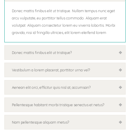
Donec mattis finibus elit ut tristique. Nullam tempus nunc eget
arcu vulputate, eu porttitor tellus commodo. Aliquam erat
volutpat. Aliquam consectetur lorem eu viverra lobortis. Morbi
gravida, nisi id fringilla ultricies, elit lorem eleifend lorem
Donec mattis finibus elit ut tristique?
Vestibulum a lorem placerat, porttitor urna vel?
Aenean elit orci, efficitur quis nisl at, accumsan?
Pellentesque habitant morbi tristique senectus et netus?
Nam pellentesque aliquam metus?