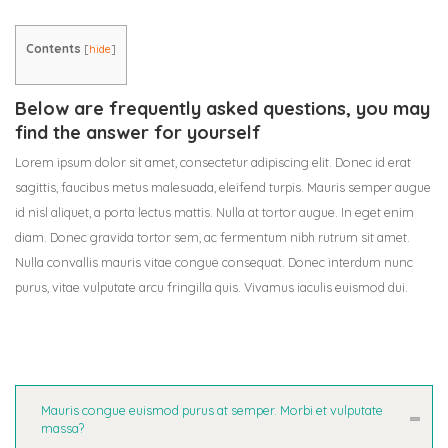
Hệ Thống Khách Hàng
Gương Thủy BALE
Contents
[
hide
]
Liên Hệ
Phụ Kiện Phòng Tắm – Bếp BAO
Phụ Kiện Phòng Tắm – Bếp VINA
Below are frequently asked questions, you may
find the answer for yourself
Sản Phẩm Khác
Lorem ipsum dolor sit amet, consectetur adipiscing elit. Donec id erat
sagittis, faucibus metus malesuada, eleifend turpis. Mauris semper augue
id nisl aliquet, a porta lectus mattis. Nulla at tortor augue. In eget enim
diam. Donec gravida tortor sem, ac fermentum nibh rutrum sit amet.
Nulla convallis mauris vitae congue consequat. Donec interdum nunc
purus, vitae vulputate arcu fringilla quis. Vivamus iaculis euismod dui.
Mauris congue euismod purus at semper. Morbi et vulputate
massa?