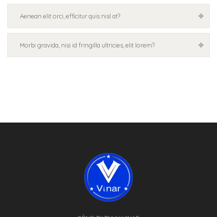
Aenean elit orci, efficitur quis nisl at?
Morbi gravida, nisi id fringilla ultricies, elit lorem?