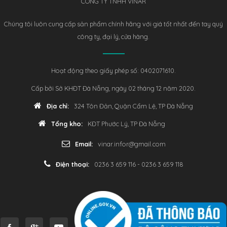
CÔNG TY TNHH VINAR
Chúng tôi luôn cung cấp sản phẩm chính hãng với giá tốt nhất đến tay quý
công ty, đại lý, cửa hàng.
Hoạt động theo giấy phép số: 0402071610.
Cấp bởi Sở KHĐT Đà Nẵng, ngày 02 tháng 12 năm 2020.
Địa chỉ:
324 Tôn Đản, Quận Cẩm Lệ, TP Đà Nẵng
Tổng kho:
KĐT Phước Lý, TP Đà Nẵng
Email:
vinar.infor@gmail.com
Điện thoại:
0236 3 659 116 - 0236 3 659 118