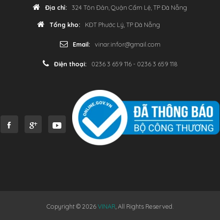
Địa chỉ:
324 Tôn Đản, Quận Cẩm Lệ, TP Đà Nẵng
Tổng kho:
KĐT Phước Lý, TP Đà Nẵng
Email:
vinar.infor@gmail.com
Điện thoại:
0236 3 659 116 - 0236 3 659 118
Copyright © 2026
VINAR
, All Rights Reserved.