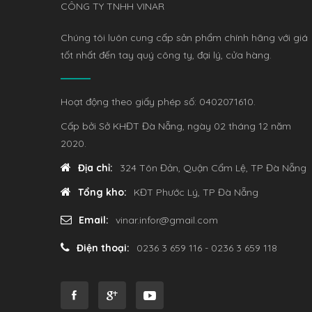
CÔNG TY TNHH VINAR
Chúng tôi luôn cung cấp sản phẩm chính hãng với giá
tốt nhất đến tay quý công ty, đại lý, cửa hàng.
Hoạt động theo giấy phép số: 0402071610.
Cấp bởi Sở KHĐT Đà Nẵng, ngày 02 tháng 12 năm
2020.
Địa chỉ:
324 Tôn Đản, Quận Cẩm Lệ, TP Đà Nẵng
Tổng kho:
KĐT Phước Lý, TP Đà Nẵng
Email:
vinar.infor@gmail.com
Điện thoại:
0236 3 659 116 - 0236 3 659 118