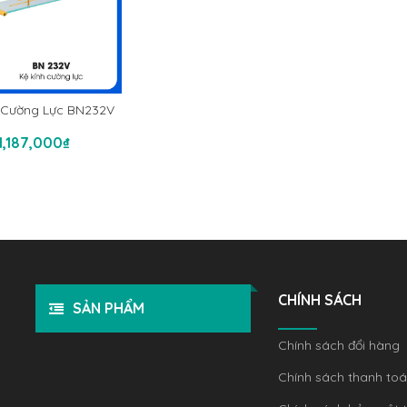
 Cường Lực BN232V
hêm Vào Giỏ Hàng
1,187,000
₫
CHÍNH SÁCH
SẢN PHẨM
Chính sách đổi hàng
Chính sách thanh to