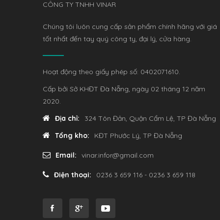
CÔNG TY TNHH VINAR
Chúng tôi luôn cung cấp sản phẩm chính hãng với giá
tốt nhất đến tay quý công ty, đại lý, cửa hàng.
Hoạt động theo giấy phép số: 0402071610.
Cấp bởi Sở KHĐT Đà Nẵng, ngày 02 tháng 12 năm
2020.
Địa chỉ:
324 Tôn Đản, Quận Cẩm Lệ, TP Đà Nẵng
Tổng kho:
KĐT Phước Lý, TP Đà Nẵng
Email:
vinar.infor@gmail.com
Điện thoại:
0236 3 659 116 - 0236 3 659 118