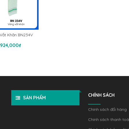
Vắt Khăn BN234V
hêm Vào Giỏ Hàng
924,000
₫
CHÍNH SÁCH
SẢN PHẨM
Chính sách đổi hàng
Chính sách thanh to