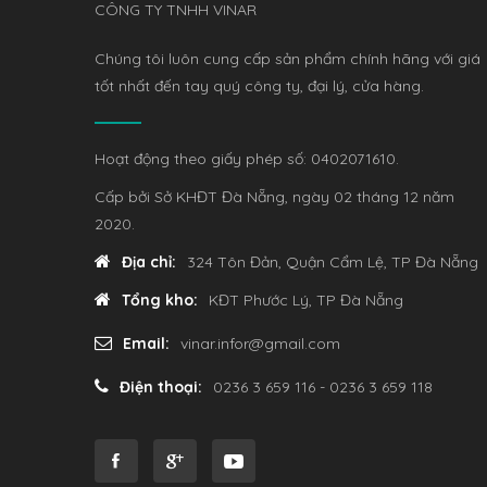
CÔNG TY TNHH VINAR
Chúng tôi luôn cung cấp sản phẩm chính hãng với giá
tốt nhất đến tay quý công ty, đại lý, cửa hàng.
Hoạt động theo giấy phép số: 0402071610.
Cấp bởi Sở KHĐT Đà Nẵng, ngày 02 tháng 12 năm
2020.
Địa chỉ:
324 Tôn Đản, Quận Cẩm Lệ, TP Đà Nẵng
Tổng kho:
KĐT Phước Lý, TP Đà Nẵng
Email:
vinar.infor@gmail.com
Điện thoại:
0236 3 659 116 - 0236 3 659 118