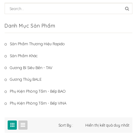
Hệ Thống Khách Hàng
Gương Thủy BALE
Liên Hệ
Phụ Kiện Phòng Tắm – Bếp BAO
Danh Mục Sản Phẩm
Phụ Kiện Phòng Tắm – Bếp VINA
Sản Phẩm Thương Hiệu Rapido
Sản Phẩm Khác
Sản Phẩm Khác
Gương Bỉ Siêu Bền - TAV
Gương Thủy BALE
Phụ Kiện Phòng Tắm - Bếp BAO
Phụ Kiện Phòng Tắm - Bếp VINA
Sort By :
Hiển thị kết quả duy nhất