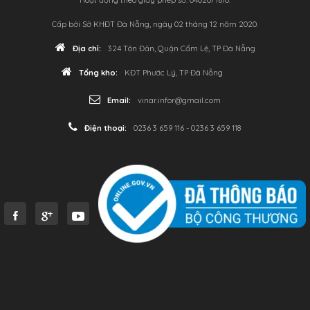
Hoạt động theo giấy phép số: 0402071610.
Cấp bởi Sở KHĐT Đà Nẵng, ngày 02 tháng 12 năm 2020.
Địa chỉ:
324 Tôn Đản, Quận Cẩm Lệ, TP Đà Nẵng
Tổng kho:
KĐT Phước Lý, TP Đà Nẵng
Email:
vinar.infor@gmail.com
Điện thoại:
0236 3 659 116 - 0236 3 659 118