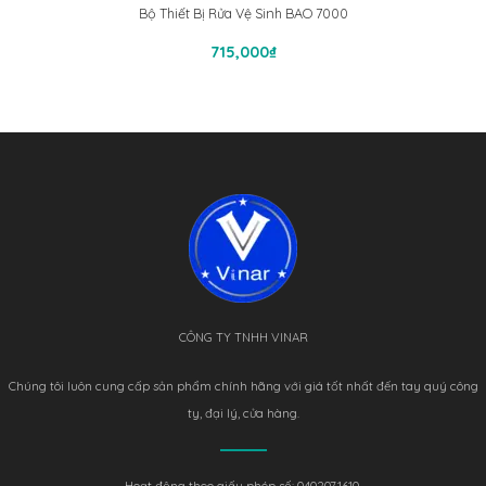
Bộ Thiết Bị Rửa Vệ Sinh BAO 7000
Thêm Vào Giỏ Hàng
715,000
₫
CÔNG TY TNHH VINAR
Chúng tôi luôn cung cấp sản phẩm chính hãng với giá tốt nhất đến tay quý công
ty, đại lý, cửa hàng.