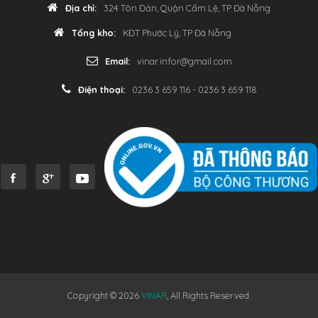
Địa chỉ:
324 Tôn Đản, Quận Cẩm Lệ, TP Đà Nẵng
Tổng kho:
KĐT Phước Lý, TP Đà Nẵng
Email:
vinar.infor@gmail.com
Điện thoại:
0236 3 659 116 - 0236 3 659 118
Copyright © 2026
VINAR
, All Rights Reserved.