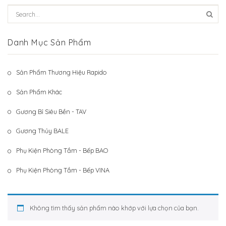
Hệ Thống Khách Hàng
Gương Thủy BALE
Liên Hệ
Phụ Kiện Phòng Tắm – Bếp BAO
Danh Mục Sản Phẩm
Phụ Kiện Phòng Tắm – Bếp VINA
Sản Phẩm Thương Hiệu Rapido
Sản Phẩm Khác
Sản Phẩm Khác
Gương Bỉ Siêu Bền - TAV
Gương Thủy BALE
Phụ Kiện Phòng Tắm - Bếp BAO
Phụ Kiện Phòng Tắm - Bếp VINA
Không tìm thấy sản phẩm nào khớp với lựa chọn của bạn.