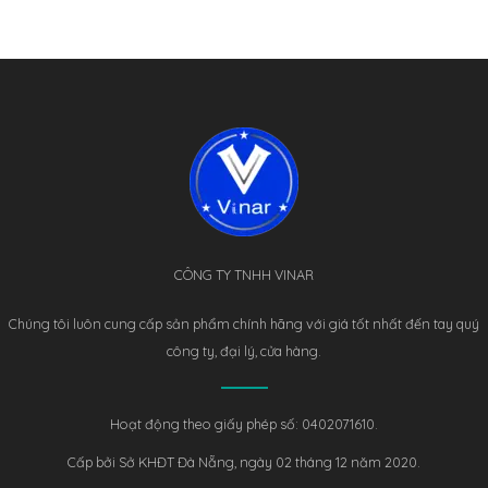
CÔNG TY TNHH VINAR
Chúng tôi luôn cung cấp sản phẩm chính hãng với giá tốt nhất đến tay quý
công ty, đại lý, cửa hàng.
Hoạt động theo giấy phép số: 0402071610.
Cấp bởi Sở KHĐT Đà Nẵng, ngày 02 tháng 12 năm 2020.