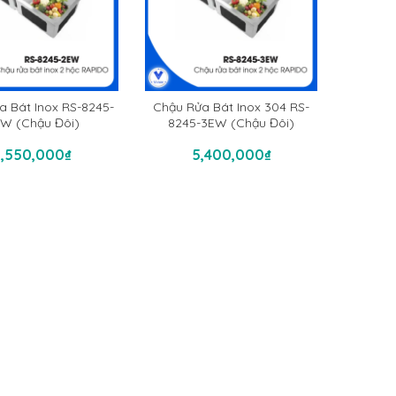
a Bát Inox RS-8245-
Chậu Rửa Bát Inox 304 RS-
W (chậu Đôi)
8245-3EW (chậu Đôi)
hêm Vào Giỏ Hàng
Thêm Vào Giỏ Hàng
3,550,000
₫
5,400,000
₫