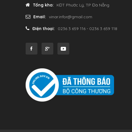
Tổng kho:
KĐT Phước Lý, TP Đà Nẵng
Email:
vinar.infor@gmail.com
Điện thoại:
0236 3 659 116 - 0236 3 659 118