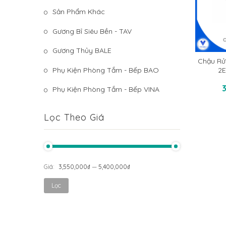
Sản Phẩm Khác
Gương Bỉ Siêu Bền - TAV
Gương Thủy BALE
Chậu Rử
Phụ Kiện Phòng Tắm - Bếp BAO
2E
T
Phụ Kiện Phòng Tắm - Bếp VINA
Lọc Theo Giá
Giá:
3,550,000₫
—
5,400,000₫
Lọc
Giá
Giá
tối
tối
thiểu
đa