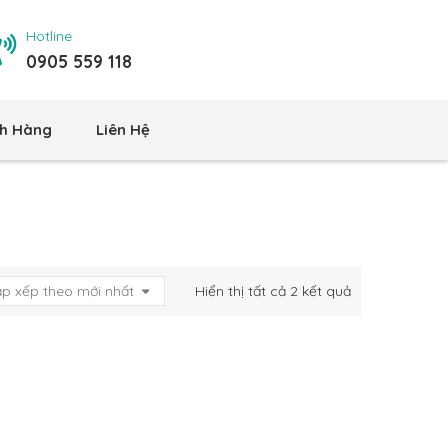
Hotline
0905 559 118
h Hàng
Liên Hệ
Đã
ắp xếp theo mới nhất
Hiển thị tất cả 2 kết quả
sắp
xếp
theo
mới
nhất