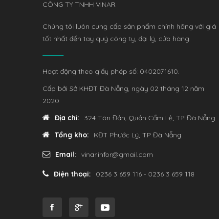
CÔNG TY TNHH VINAR
Chúng tôi luôn cung cấp sản phẩm chính hãng với giá
tốt nhất đến tay quý công ty, đại lý, cửa hàng.
Hoạt động theo giấy phép số: 0402071610.
Cấp bởi Sở KHĐT Đà Nẵng, ngày 02 tháng 12 năm
2020.
Địa chỉ:
324 Tôn Đản, Quận Cẩm Lệ, TP Đà Nẵng
Tổng kho:
KĐT Phước Lý, TP Đà Nẵng
Email:
vinar.infor@gmail.com
Điện thoại:
0236 3 659 116 - 0236 3 659 118