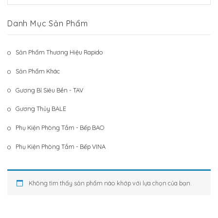
Hệ Thống Khách Hàng
Gương Thủy BALE
Danh Mục Sản Phẩm
Liên Hệ
Phụ Kiện Phòng Tắm – Bếp BAO
Phụ Kiện Phòng Tắm – Bếp VINA
Sản Phẩm Thương Hiệu Rapido
Sản Phẩm Khác
Sản Phẩm Khác
Gương Bỉ Siêu Bền - TAV
Gương Thủy BALE
Phụ Kiện Phòng Tắm - Bếp BAO
Phụ Kiện Phòng Tắm - Bếp VINA
Không tìm thấy sản phẩm nào khớp với lựa chọn của bạn.