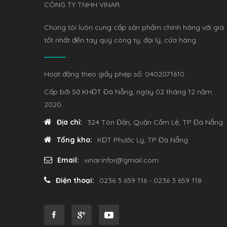
CÔNG TY TNHH VINAR
Chúng tôi luôn cung cấp sản phẩm chính hãng với giá
tốt nhất đến tay quý công ty, đại lý, cửa hàng.
Hoạt động theo giấy phép số: 0402071610.
Cấp bởi Sở KHĐT Đà Nẵng, ngày 02 tháng 12 năm
2020.
Địa chỉ:
324 Tôn Đản, Quận Cẩm Lệ, TP Đà Nẵng
Tổng kho:
KĐT Phước Lý, TP Đà Nẵng
Email:
vinar.infor@gmail.com
Điện thoại:
0236 3 659 116 - 0236 3 659 118