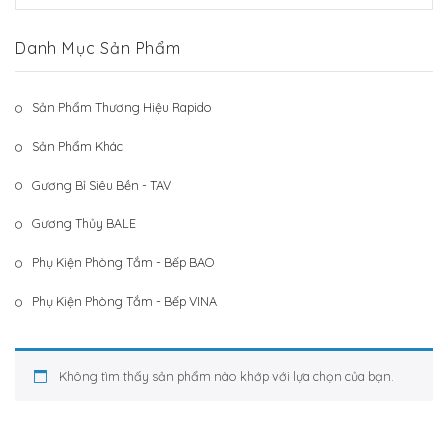
Hệ Thống Khách Hàng
Gương Thủy BALE
Danh Mục Sản Phẩm
Liên Hệ
Phụ Kiện Phòng Tắm – Bếp BAO
Phụ Kiện Phòng Tắm – Bếp VINA
Sản Phẩm Thương Hiệu Rapido
Sản Phẩm Khác
Sản Phẩm Khác
Gương Bỉ Siêu Bền - TAV
Gương Thủy BALE
Phụ Kiện Phòng Tắm - Bếp BAO
Phụ Kiện Phòng Tắm - Bếp VINA
Không tìm thấy sản phẩm nào khớp với lựa chọn của bạn.