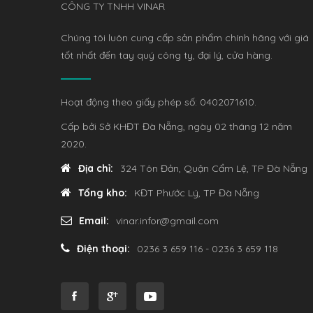
CÔNG TY TNHH VINAR
Chúng tôi luôn cung cấp sản phẩm chính hãng với giá
tốt nhất đến tay quý công ty, đại lý, cửa hàng.
Hoạt động theo giấy phép số: 0402071610.
Cấp bởi Sở KHĐT Đà Nẵng, ngày 02 tháng 12 năm
2020.
Địa chỉ:
324 Tôn Đản, Quận Cẩm Lệ, TP Đà Nẵng
Tổng kho:
KĐT Phước Lý, TP Đà Nẵng
Email:
vinar.infor@gmail.com
Điện thoại:
0236 3 659 116 - 0236 3 659 118