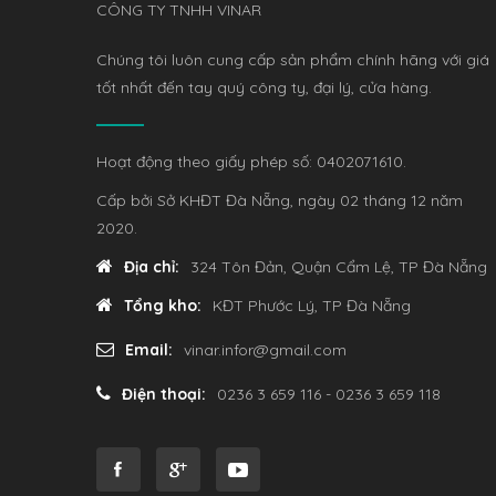
CÔNG TY TNHH VINAR
Chúng tôi luôn cung cấp sản phẩm chính hãng với giá
tốt nhất đến tay quý công ty, đại lý, cửa hàng.
Hoạt động theo giấy phép số: 0402071610.
Cấp bởi Sở KHĐT Đà Nẵng, ngày 02 tháng 12 năm
2020.
Địa chỉ:
324 Tôn Đản, Quận Cẩm Lệ, TP Đà Nẵng
Tổng kho:
KĐT Phước Lý, TP Đà Nẵng
Email:
vinar.infor@gmail.com
Điện thoại:
0236 3 659 116 - 0236 3 659 118