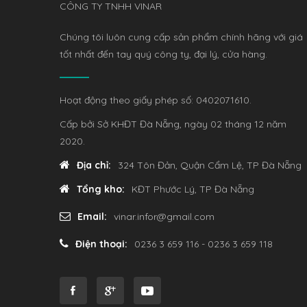
CÔNG TY TNHH VINAR
Chúng tôi luôn cung cấp sản phẩm chính hãng với giá
tốt nhất đến tay quý công ty, đại lý, cửa hàng.
Hoạt động theo giấy phép số: 0402071610.
Cấp bởi Sở KHĐT Đà Nẵng, ngày 02 tháng 12 năm
2020.
Địa chỉ:
324 Tôn Đản, Quận Cẩm Lệ, TP Đà Nẵng
Tổng kho:
KĐT Phước Lý, TP Đà Nẵng
Email:
vinar.infor@gmail.com
Điện thoại:
0236 3 659 116 - 0236 3 659 118