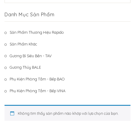
Hệ Thống Khách Hàng
Gương Thủy BALE
Danh Mục Sản Phẩm
Liên Hệ
Phụ Kiện Phòng Tắm – Bếp BAO
Phụ Kiện Phòng Tắm – Bếp VINA
Sản Phẩm Thương Hiệu Rapido
Sản Phẩm Khác
Sản Phẩm Khác
Gương Bỉ Siêu Bền - TAV
Gương Thủy BALE
Phụ Kiện Phòng Tắm - Bếp BAO
Phụ Kiện Phòng Tắm - Bếp VINA
Không tìm thấy sản phẩm nào khớp với lựa chọn của bạn.