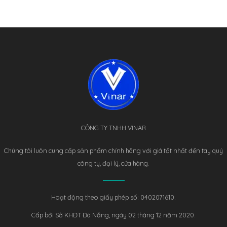
CÔNG TY TNHH VINAR
Chúng tôi luôn cung cấp sản phẩm chính hãng với giá tốt nhất đến tay quý
công ty, đại lý, cửa hàng.
Hoạt động theo giấy phép số: 0402071610.
Cấp bởi Sở KHĐT Đà Nẵng, ngày 02 tháng 12 năm 2020.