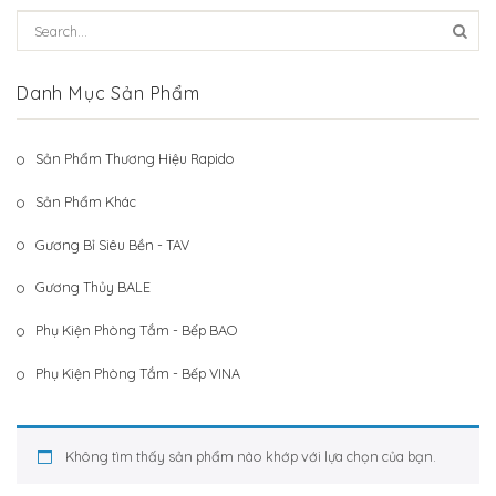
Hệ Thống Khách Hàng
Gương Thủy BALE
Liên Hệ
Phụ Kiện Phòng Tắm – Bếp BAO
Danh Mục Sản Phẩm
Phụ Kiện Phòng Tắm – Bếp VINA
Sản Phẩm Thương Hiệu Rapido
Sản Phẩm Khác
Sản Phẩm Khác
Gương Bỉ Siêu Bền - TAV
Gương Thủy BALE
Phụ Kiện Phòng Tắm - Bếp BAO
Phụ Kiện Phòng Tắm - Bếp VINA
Không tìm thấy sản phẩm nào khớp với lựa chọn của bạn.