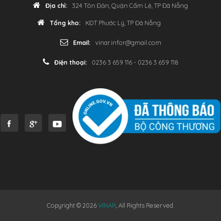
Địa chỉ:
324 Tôn Đản, Quận Cẩm Lệ, TP Đà Nẵng
Tổng kho:
KĐT Phước Lý, TP Đà Nẵng
Email:
vinar.infor@gmail.com
Điện thoại:
0236 3 659 116 - 0236 3 659 118
Copyright © 2026
VINAR
, All Rights Reserved.