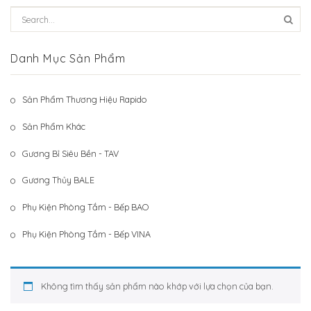
Hệ Thống Khách Hàng
Gương Thủy BALE
Liên Hệ
Phụ Kiện Phòng Tắm – Bếp BAO
Danh Mục Sản Phẩm
Phụ Kiện Phòng Tắm – Bếp VINA
Sản Phẩm Thương Hiệu Rapido
Sản Phẩm Khác
Sản Phẩm Khác
Gương Bỉ Siêu Bền - TAV
Gương Thủy BALE
Phụ Kiện Phòng Tắm - Bếp BAO
Phụ Kiện Phòng Tắm - Bếp VINA
Không tìm thấy sản phẩm nào khớp với lựa chọn của bạn.