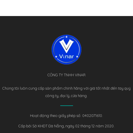
CÔNG TY TNHH VINAR
Chúng tôi luôn cung cấp sản phẩm chính hãng với giá tốt nhất đến tay quý
công ty, đại lý, cửa hàng.
Hoạt động theo giấy phép số: 0402071610.
Cấp bởi Sở KHĐT Đà Nẵng, ngày 02 tháng 12 năm 2020.