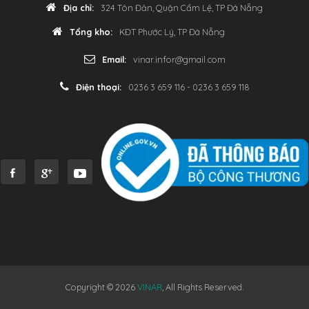
Địa chỉ:
324 Tôn Đản, Quận Cẩm Lệ, TP Đà Nẵng
Tổng kho:
KĐT Phước Lý, TP Đà Nẵng
Email:
vinar.infor@gmail.com
Điện thoại:
0236 3 659 116 - 0236 3 659 118
Copyright © 2026
VINAR
, All Rights Reserved.