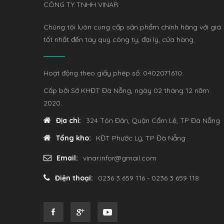
CÔNG TY TNHH VINAR
Chúng tôi luôn cung cấp sản phẩm chính hãng với giá
tốt nhất đến tay quý công ty, đại lý, cửa hàng.
Hoạt động theo giấy phép số: 0402071610.
Cấp bởi Sở KHĐT Đà Nẵng, ngày 02 tháng 12 năm
2020.
Địa chỉ:
324 Tôn Đản, Quận Cẩm Lệ, TP Đà Nẵng
Tổng kho:
KĐT Phước Lý, TP Đà Nẵng
Email:
vinar.infor@gmail.com
Điện thoại:
0236 3 659 116 - 0236 3 659 118