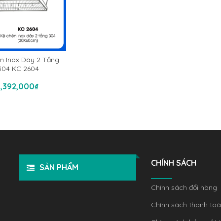
n Inox Dày 2 Tầng
304 KC 2604
hêm Vào Giỏ Hàng
1,392,000
₫
CHÍNH SÁCH
SẢN PHẨM
Chính sách đổi hàng
Chính sách thanh to