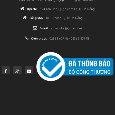
Địa chỉ:
324 Tôn Đản, Quận Cẩm Lệ, TP Đà Nẵng
Tổng kho:
KĐT Phước Lý, TP Đà Nẵng
Email:
vinar.infor@gmail.com
Điện thoại:
0236 3 659 116 - 0236 3 659 118