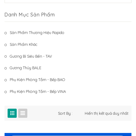
Hệ Thống Khách Hàng
Gương Thủy BALE
Danh Mục Sản Phẩm
Liên Hệ
Phụ Kiện Phòng Tắm – Bếp BAO
Phụ Kiện Phòng Tắm – Bếp VINA
Sản Phẩm Thương Hiệu Rapido
Sản Phẩm Khác
Sản Phẩm Khác
Gương Bỉ Siêu Bền - TAV
Gương Thủy BALE
Phụ Kiện Phòng Tắm - Bếp BAO
Phụ Kiện Phòng Tắm - Bếp VINA
Sort By :
Hiển thị kết quả duy nhất