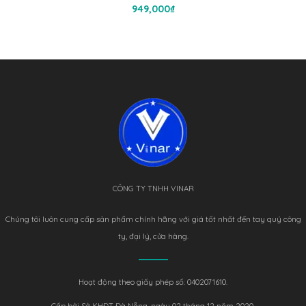
Thêm Vào Giỏ Hàng
949,000
₫
CÔNG TY TNHH VINAR
Chúng tôi luôn cung cấp sản phẩm chính hãng với giá tốt nhất đến tay quý công
ty, đại lý, cửa hàng.
Hoạt động theo giấy phép số: 0402071610.
Cấp bởi Sở KHĐT Đà Nẵng, ngày 02 tháng 12 năm 2020.