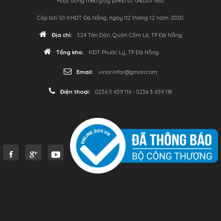
Hoạt động theo giấy phép số: 0402071610.
Cấp bởi Sở KHĐT Đà Nẵng, ngày 02 tháng 12 năm 2020.
Địa chỉ:
324 Tôn Đản, Quận Cẩm Lệ, TP Đà Nẵng
Tổng kho:
KĐT Phước Lý, TP Đà Nẵng
Email:
vinar.infor@gmail.com
Điện thoại:
0236 3 659 116 - 0236 3 659 118