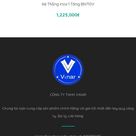
Kệ Thẳng Inox 1 Tầng BN710V
Thêm Vào Giỏ Hàng
1,225,000
₫
CÔNG TY TNHH VINAR
Chúng tôi luôn cung cấp sản phẩm chính hãng với giá tốt nhất đến tay quý công
ty, đại lý, cửa hàng.