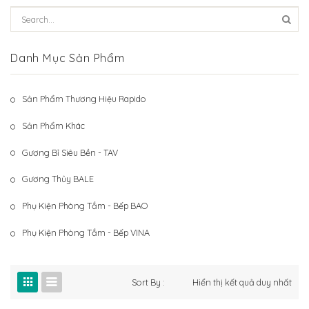
Hệ Thống Khách Hàng
Gương Thủy BALE
Liên Hệ
Phụ Kiện Phòng Tắm – Bếp BAO
Danh Mục Sản Phẩm
Phụ Kiện Phòng Tắm – Bếp VINA
Sản Phẩm Thương Hiệu Rapido
Sản Phẩm Khác
Sản Phẩm Khác
Gương Bỉ Siêu Bền - TAV
Gương Thủy BALE
Phụ Kiện Phòng Tắm - Bếp BAO
Phụ Kiện Phòng Tắm - Bếp VINA
Sort By :
Hiển thị kết quả duy nhất