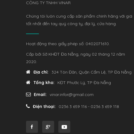
CÔNG TY TNHH VINAR
Chúng tôi luôn cung cấp sản phẩm chính hãng với giá
tốt nhất đến tay quý công ty, đại lý, cửa hàng.
Hoạt động theo giấy phép số: 0402071610.
Cấp bởi Sở KHĐT Đà Nẵng, ngày 02 tháng 12 năm
2020.
Địa chỉ:
324 Tôn Đản, Quận Cẩm Lệ, TP Đà Nẵng
Tổng kho:
KĐT Phước Lý, TP Đà Nẵng
Email:
vinar.infor@gmail.com
Điện thoại:
0236 3 659 116 - 0236 3 659 118