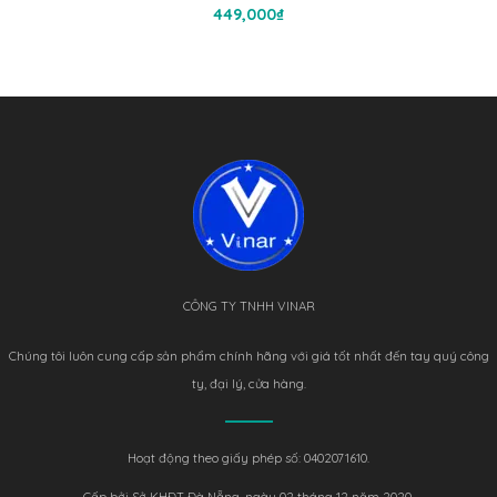
Thêm Vào Giỏ Hàng
449,000
₫
CÔNG TY TNHH VINAR
Chúng tôi luôn cung cấp sản phẩm chính hãng với giá tốt nhất đến tay quý công
ty, đại lý, cửa hàng.
Hoạt động theo giấy phép số: 0402071610.
Cấp bởi Sở KHĐT Đà Nẵng, ngày 02 tháng 12 năm 2020.