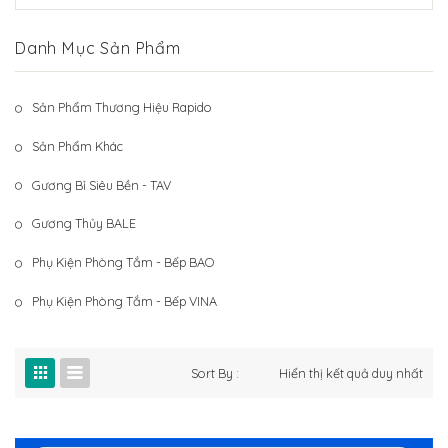
Hệ Thống Khách Hàng
Gương Thủy BALE
Danh Mục Sản Phẩm
Liên Hệ
Phụ Kiện Phòng Tắm – Bếp BAO
Phụ Kiện Phòng Tắm – Bếp VINA
Sản Phẩm Thương Hiệu Rapido
Sản Phẩm Khác
Sản Phẩm Khác
Gương Bỉ Siêu Bền - TAV
Gương Thủy BALE
Phụ Kiện Phòng Tắm - Bếp BAO
Phụ Kiện Phòng Tắm - Bếp VINA
Sort By :
Hiển thị kết quả duy nhất