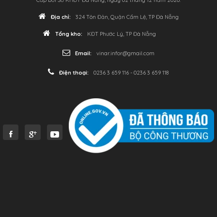
Địa chỉ:
324 Tôn Đản, Quận Cẩm Lệ, TP Đà Nẵng
Tổng kho:
KĐT Phước Lý, TP Đà Nẵng
Email:
vinar.infor@gmail.com
Điện thoại:
0236 3 659 116 - 0236 3 659 118