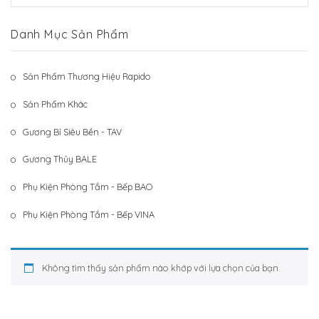
Hệ Thống Khách Hàng
Gương Thủy BALE
Danh Mục Sản Phẩm
Liên Hệ
Phụ Kiện Phòng Tắm – Bếp BAO
Phụ Kiện Phòng Tắm – Bếp VINA
Sản Phẩm Thương Hiệu Rapido
Sản Phẩm Khác
Sản Phẩm Khác
Gương Bỉ Siêu Bền - TAV
Gương Thủy BALE
Phụ Kiện Phòng Tắm - Bếp BAO
Phụ Kiện Phòng Tắm - Bếp VINA
Không tìm thấy sản phẩm nào khớp với lựa chọn của bạn.