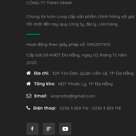
CÔNG TY TNHH VINAR
Chúng tôi luôn cung cấp sản phẩm chính hãng với giá
tốt nhất đến tay quý công ty, đại lý, cửa hàng.
Hoạt động theo giấy phép số: 0402071610.
Cấp bởi Sở KHĐT Đà Nẵng, ngày 02 tháng 12 năm
2020.
Địa chỉ:
324 Tôn Đản, Quận Cẩm Lệ, TP Đà Nẵng
Tổng kho:
KĐT Phước Lý, TP Đà Nẵng
Email:
vinar.infor@gmail.com
Điện thoại:
0236 3 659 116 - 0236 3 659 118