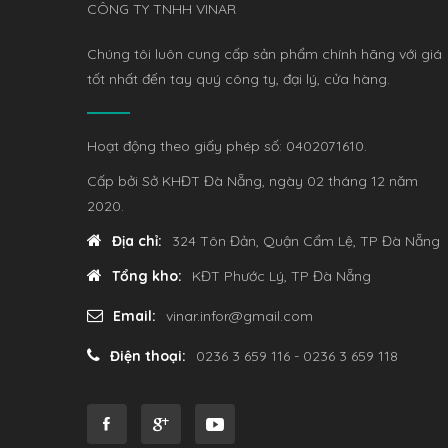
CÔNG TY TNHH VINAR
Chúng tôi luôn cung cấp sản phẩm chính hãng với giá
tốt nhất đến tay quý công ty, đại lý, cửa hàng.
Hoạt động theo giấy phép số: 0402071610.
Cấp bởi Sở KHĐT Đà Nẵng, ngày 02 tháng 12 năm
2020.
Địa chỉ:
324 Tôn Đản, Quận Cẩm Lệ, TP Đà Nẵng
Tổng kho:
KĐT Phước Lý, TP Đà Nẵng
Email:
vinar.infor@gmail.com
Điện thoại:
0236 3 659 116 - 0236 3 659 118