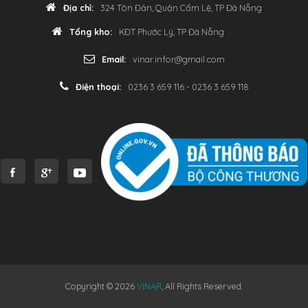
Địa chỉ:
324 Tôn Đản, Quận Cẩm Lệ, TP Đà Nẵng
Tổng kho:
KĐT Phước Lý, TP Đà Nẵng
Email:
vinar.infor@gmail.com
Điện thoại:
0236 3 659 116 - 0236 3 659 118
Copyright © 2026
VINAR
, All Rights Reserved.