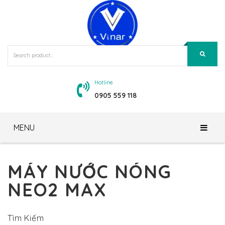
Hotline
0905 559 118
MENU
Trang Chủ
MÁY NƯỚC NÓNG
Giới Thiệu
NEO2 MAX
Sản Phẩm
Về Chúng Tôi
Tin Tức – Blog
Tầm Nhìn – Sứ Mệnh
Gương Bỉ Siêu Bền – TAV
Tìm Kiếm