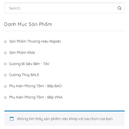
Hệ Thống Khách Hàng
Gương Thủy BALE
Liên Hệ
Phụ Kiện Phòng Tắm – Bếp BAO
Danh Mục Sản Phẩm
Phụ Kiện Phòng Tắm – Bếp VINA
Sản Phẩm Thương Hiệu Rapido
Sản Phẩm Khác
Sản Phẩm Khác
Gương Bỉ Siêu Bền - TAV
Gương Thủy BALE
Phụ Kiện Phòng Tắm - Bếp BAO
Phụ Kiện Phòng Tắm - Bếp VINA
Không tìm thấy sản phẩm nào khớp với lựa chọn của bạn.