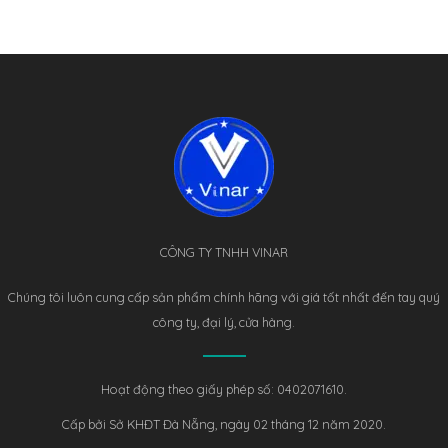
CÔNG TY TNHH VINAR
Chúng tôi luôn cung cấp sản phẩm chính hãng với giá tốt nhất đến tay quý
công ty, đại lý, cửa hàng.
Hoạt động theo giấy phép số: 0402071610.
Cấp bởi Sở KHĐT Đà Nẵng, ngày 02 tháng 12 năm 2020.