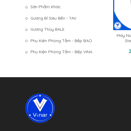
Sản Phẩm Khác
Gương Bỉ Siêu Bền - TAV
Gương Thủy BALE
Máy Nư
Phụ Kiện Phòng Tắm - Bếp BAO
Ste
T
Phụ Kiện Phòng Tắm - Bếp VINA