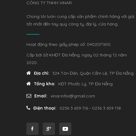
CÔNG TY TNHH VINAR
Chúng tôi luôn cung cấp sản phẩm chính hãng với giá
tốt nhất đến tay quý công ty, đại lý, cửa hàng.
Hoạt động theo giấy phép số: 0402071610.
Cấp bởi Sở KHĐT Đà Nẵng, ngày 02 tháng 12 năm
2020.
Địa chỉ:
324 Tôn Đản, Quận Cẩm Lệ, TP Đà Nẵng
Tổng kho:
KĐT Phước Lý, TP Đà Nẵng
Email:
vinar.infor@gmail.com
Điện thoại:
0236 3 659 116 - 0236 3 659 118