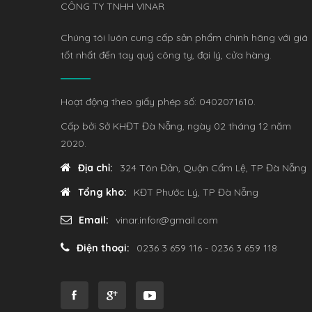
CÔNG TY TNHH VINAR
Chúng tôi luôn cung cấp sản phẩm chính hãng với giá
tốt nhất đến tay quý công ty, đại lý, cửa hàng.
Hoạt động theo giấy phép số: 0402071610.
Cấp bởi Sở KHĐT Đà Nẵng, ngày 02 tháng 12 năm
2020.
Địa chỉ:
324 Tôn Đản, Quận Cẩm Lệ, TP Đà Nẵng
Tổng kho:
KĐT Phước Lý, TP Đà Nẵng
Email:
vinar.infor@gmail.com
Điện thoại:
0236 3 659 116 - 0236 3 659 118