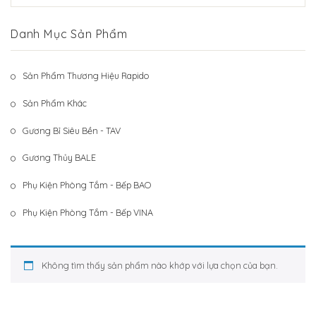
Hệ Thống Khách Hàng
Gương Thủy BALE
Danh Mục Sản Phẩm
Liên Hệ
Phụ Kiện Phòng Tắm – Bếp BAO
Phụ Kiện Phòng Tắm – Bếp VINA
Sản Phẩm Thương Hiệu Rapido
Sản Phẩm Khác
Sản Phẩm Khác
Gương Bỉ Siêu Bền - TAV
Gương Thủy BALE
Phụ Kiện Phòng Tắm - Bếp BAO
Phụ Kiện Phòng Tắm - Bếp VINA
Không tìm thấy sản phẩm nào khớp với lựa chọn của bạn.