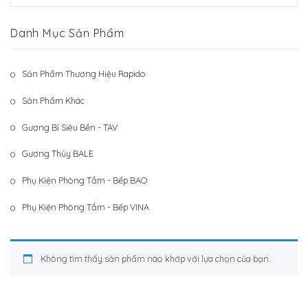
Hệ Thống Khách Hàng
Gương Thủy BALE
Danh Mục Sản Phẩm
Liên Hệ
Phụ Kiện Phòng Tắm – Bếp BAO
Phụ Kiện Phòng Tắm – Bếp VINA
Sản Phẩm Thương Hiệu Rapido
Sản Phẩm Khác
Sản Phẩm Khác
Gương Bỉ Siêu Bền - TAV
Gương Thủy BALE
Phụ Kiện Phòng Tắm - Bếp BAO
Phụ Kiện Phòng Tắm - Bếp VINA
Không tìm thấy sản phẩm nào khớp với lựa chọn của bạn.