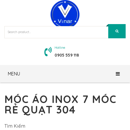
Hotline
0905 559 118
MENU
Trang Chủ
MÓC ÁO INOX 7 MÓC
Giới Thiệu
RẺ QUẠT 304
Sản Phẩm
Về Chúng Tôi
Tin Tức – Blog
Tầm Nhìn – Sứ Mệnh
Gương Bỉ Siêu Bền – TAV
Tìm Kiếm