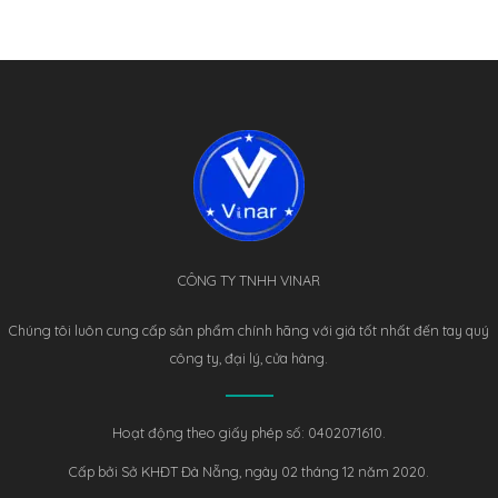
CÔNG TY TNHH VINAR
Chúng tôi luôn cung cấp sản phẩm chính hãng với giá tốt nhất đến tay quý
công ty, đại lý, cửa hàng.
Hoạt động theo giấy phép số: 0402071610.
Cấp bởi Sở KHĐT Đà Nẵng, ngày 02 tháng 12 năm 2020.