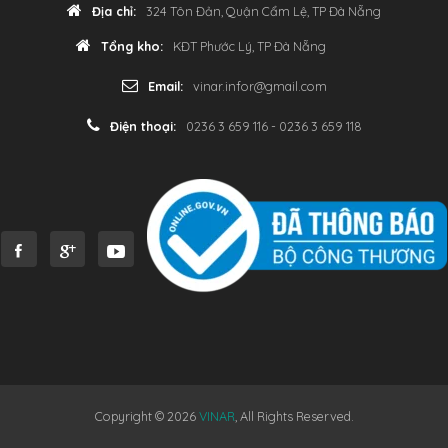
Địa chỉ:
324 Tôn Đản, Quận Cẩm Lệ, TP Đà Nẵng
Tổng kho:
KĐT Phước Lý, TP Đà Nẵng
Email:
vinar.infor@gmail.com
Điện thoại:
0236 3 659 116 - 0236 3 659 118
Copyright © 2026
VINAR
, All Rights Reserved.