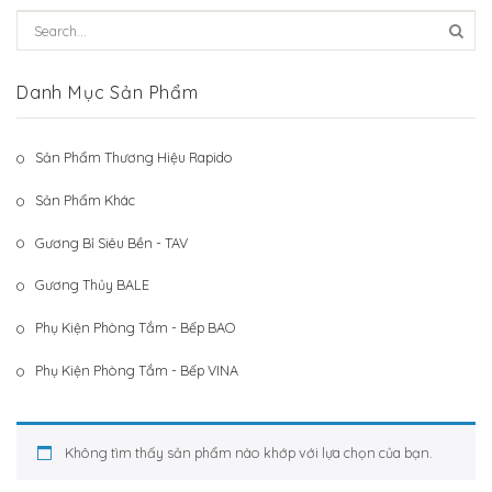
Hệ Thống Khách Hàng
Gương Thủy BALE
Liên Hệ
Phụ Kiện Phòng Tắm – Bếp BAO
Danh Mục Sản Phẩm
Phụ Kiện Phòng Tắm – Bếp VINA
Sản Phẩm Thương Hiệu Rapido
Sản Phẩm Khác
Sản Phẩm Khác
Gương Bỉ Siêu Bền - TAV
Gương Thủy BALE
Phụ Kiện Phòng Tắm - Bếp BAO
Phụ Kiện Phòng Tắm - Bếp VINA
Không tìm thấy sản phẩm nào khớp với lựa chọn của bạn.