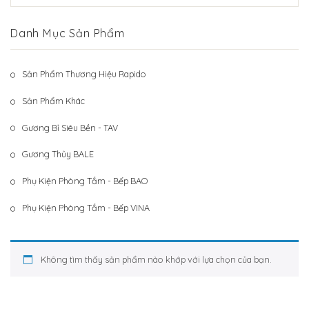
Hệ Thống Khách Hàng
Gương Thủy BALE
Danh Mục Sản Phẩm
Liên Hệ
Phụ Kiện Phòng Tắm – Bếp BAO
Phụ Kiện Phòng Tắm – Bếp VINA
Sản Phẩm Thương Hiệu Rapido
Sản Phẩm Khác
Sản Phẩm Khác
Gương Bỉ Siêu Bền - TAV
Gương Thủy BALE
Phụ Kiện Phòng Tắm - Bếp BAO
Phụ Kiện Phòng Tắm - Bếp VINA
Không tìm thấy sản phẩm nào khớp với lựa chọn của bạn.