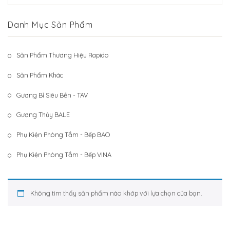
Hệ Thống Khách Hàng
Gương Thủy BALE
Danh Mục Sản Phẩm
Liên Hệ
Phụ Kiện Phòng Tắm – Bếp BAO
Phụ Kiện Phòng Tắm – Bếp VINA
Sản Phẩm Thương Hiệu Rapido
Sản Phẩm Khác
Sản Phẩm Khác
Gương Bỉ Siêu Bền - TAV
Gương Thủy BALE
Phụ Kiện Phòng Tắm - Bếp BAO
Phụ Kiện Phòng Tắm - Bếp VINA
Không tìm thấy sản phẩm nào khớp với lựa chọn của bạn.