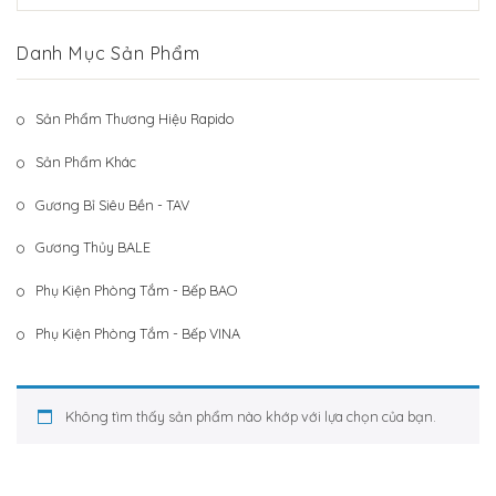
Hệ Thống Khách Hàng
Gương Thủy BALE
Danh Mục Sản Phẩm
Liên Hệ
Phụ Kiện Phòng Tắm – Bếp BAO
Phụ Kiện Phòng Tắm – Bếp VINA
Sản Phẩm Thương Hiệu Rapido
Sản Phẩm Khác
Sản Phẩm Khác
Gương Bỉ Siêu Bền - TAV
Gương Thủy BALE
Phụ Kiện Phòng Tắm - Bếp BAO
Phụ Kiện Phòng Tắm - Bếp VINA
Không tìm thấy sản phẩm nào khớp với lựa chọn của bạn.