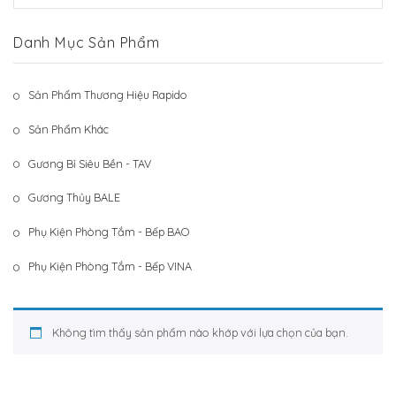
Hệ Thống Khách Hàng
Gương Thủy BALE
Danh Mục Sản Phẩm
Liên Hệ
Phụ Kiện Phòng Tắm – Bếp BAO
Phụ Kiện Phòng Tắm – Bếp VINA
Sản Phẩm Thương Hiệu Rapido
Sản Phẩm Khác
Sản Phẩm Khác
Gương Bỉ Siêu Bền - TAV
Gương Thủy BALE
Phụ Kiện Phòng Tắm - Bếp BAO
Phụ Kiện Phòng Tắm - Bếp VINA
Không tìm thấy sản phẩm nào khớp với lựa chọn của bạn.