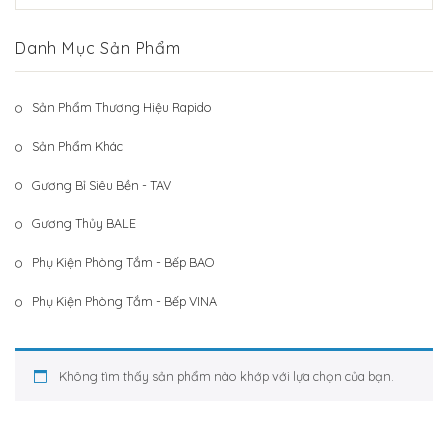
Hệ Thống Khách Hàng
Gương Thủy BALE
Danh Mục Sản Phẩm
Liên Hệ
Phụ Kiện Phòng Tắm – Bếp BAO
Phụ Kiện Phòng Tắm – Bếp VINA
Sản Phẩm Thương Hiệu Rapido
Sản Phẩm Khác
Sản Phẩm Khác
Gương Bỉ Siêu Bền - TAV
Gương Thủy BALE
Phụ Kiện Phòng Tắm - Bếp BAO
Phụ Kiện Phòng Tắm - Bếp VINA
Không tìm thấy sản phẩm nào khớp với lựa chọn của bạn.