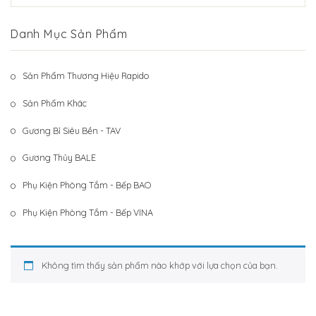
Hệ Thống Khách Hàng
Gương Thủy BALE
Danh Mục Sản Phẩm
Liên Hệ
Phụ Kiện Phòng Tắm – Bếp BAO
Phụ Kiện Phòng Tắm – Bếp VINA
Sản Phẩm Thương Hiệu Rapido
Sản Phẩm Khác
Sản Phẩm Khác
Gương Bỉ Siêu Bền - TAV
Gương Thủy BALE
Phụ Kiện Phòng Tắm - Bếp BAO
Phụ Kiện Phòng Tắm - Bếp VINA
Không tìm thấy sản phẩm nào khớp với lựa chọn của bạn.