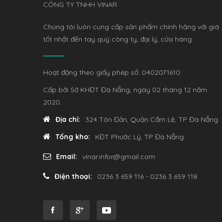
CÔNG TY TNHH VINAR
Chúng tôi luôn cung cấp sản phẩm chính hãng với giá
tốt nhất đến tay quý công ty, đại lý, cửa hàng.
Hoạt động theo giấy phép số: 0402071610.
Cấp bởi Sở KHĐT Đà Nẵng, ngày 02 tháng 12 năm
2020.
Địa chỉ:
324 Tôn Đản, Quận Cẩm Lệ, TP Đà Nẵng
Tổng kho:
KĐT Phước Lý, TP Đà Nẵng
Email:
vinar.infor@gmail.com
Điện thoại:
0236 3 659 116 - 0236 3 659 118