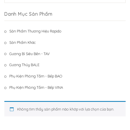
Hệ Thống Khách Hàng
Gương Thủy BALE
Danh Mục Sản Phẩm
Liên Hệ
Phụ Kiện Phòng Tắm – Bếp BAO
Phụ Kiện Phòng Tắm – Bếp VINA
Sản Phẩm Thương Hiệu Rapido
Sản Phẩm Khác
Sản Phẩm Khác
Gương Bỉ Siêu Bền - TAV
Gương Thủy BALE
Phụ Kiện Phòng Tắm - Bếp BAO
Phụ Kiện Phòng Tắm - Bếp VINA
Không tìm thấy sản phẩm nào khớp với lựa chọn của bạn.