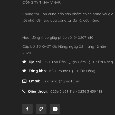
CÔNG TY TNHH VINAR
Chúng tôi luôn cung cấp sản phẩm chính hãng với giá
tốt nhất đến tay quý công ty, đại lý, cửa hàng.
Hoạt động theo giấy phép số: 0402071610.
Cấp bởi Sở KHĐT Đà Nẵng, ngày 02 tháng 12 năm
2020.
Địa chỉ:
324 Tôn Đản, Quận Cẩm Lệ, TP Đà Nẵng
Tổng kho:
KĐT Phước Lý, TP Đà Nẵng
Email:
vinar.infor@gmail.com
Điện thoại:
0236 3 659 116 - 0236 3 659 118