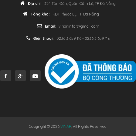
Địa chỉ:
324 Tôn Đản, Quận Cẩm Lệ, TP Đà Nẵng
Tổng kho:
KĐT Phước Lý, TP Đà Nẵng
Email:
vinar.infor@gmail.com
Điện thoại:
0236 3 659 116 - 0236 3 659 118
Copyright © 2026
VINAR
, All Rights Reserved.