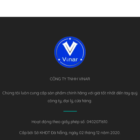
CÔNG TY TNHH VINAR
Chúng tôi luôn cung cấp sản phẩm chính hãng với giá tốt nhất đến tay quý
công ty, đại lý, cửa hàng.
Hoạt động theo giấy phép số: 0402071610.
Cấp bởi Sở KHĐT Đà Nẵng, ngày 02 tháng 12 năm 2020.