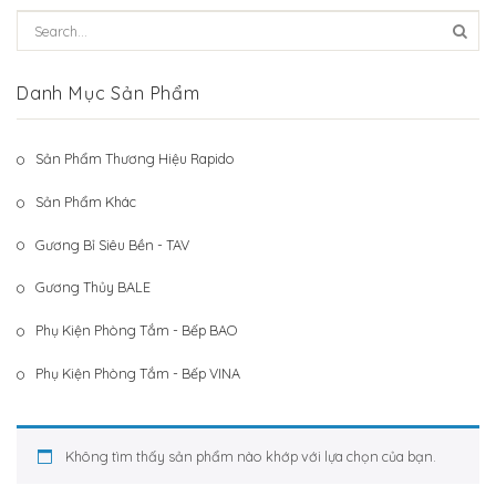
Hệ Thống Khách Hàng
Gương Thủy BALE
Liên Hệ
Phụ Kiện Phòng Tắm – Bếp BAO
Danh Mục Sản Phẩm
Phụ Kiện Phòng Tắm – Bếp VINA
Sản Phẩm Thương Hiệu Rapido
Sản Phẩm Khác
Sản Phẩm Khác
Gương Bỉ Siêu Bền - TAV
Gương Thủy BALE
Phụ Kiện Phòng Tắm - Bếp BAO
Phụ Kiện Phòng Tắm - Bếp VINA
Không tìm thấy sản phẩm nào khớp với lựa chọn của bạn.