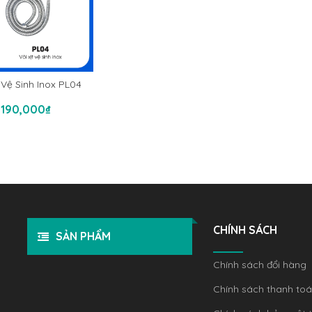
t Vệ Sinh Inox PL04
hêm Vào Giỏ Hàng
190,000
₫
CHÍNH SÁCH
SẢN PHẨM
Chính sách đổi hàng
Chính sách thanh to