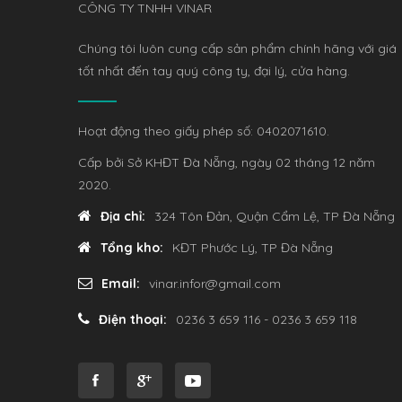
CÔNG TY TNHH VINAR
Chúng tôi luôn cung cấp sản phẩm chính hãng với giá
tốt nhất đến tay quý công ty, đại lý, cửa hàng.
Hoạt động theo giấy phép số: 0402071610.
Cấp bởi Sở KHĐT Đà Nẵng, ngày 02 tháng 12 năm
2020.
Địa chỉ:
324 Tôn Đản, Quận Cẩm Lệ, TP Đà Nẵng
Tổng kho:
KĐT Phước Lý, TP Đà Nẵng
Email:
vinar.infor@gmail.com
Điện thoại:
0236 3 659 116 - 0236 3 659 118