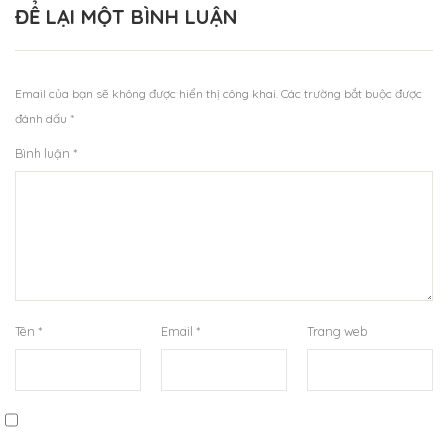
ĐỂ LẠI MỘT BÌNH LUẬN
Email của bạn sẽ không được hiển thị công khai.
Các trường bắt buộc được
đánh dấu
*
Bình luận
*
Tên
*
Email
*
Trang web