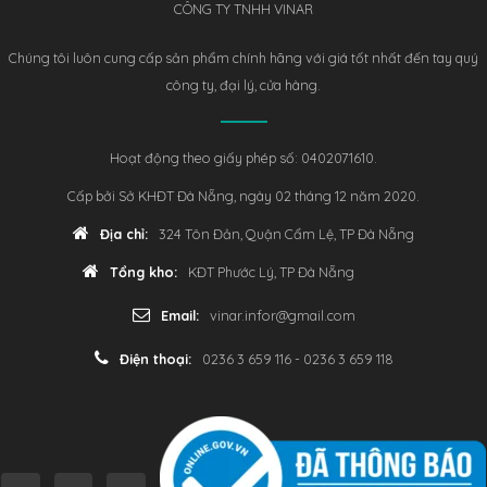
CÔNG TY TNHH VINAR
Chúng tôi luôn cung cấp sản phẩm chính hãng với giá tốt nhất đến tay quý
công ty, đại lý, cửa hàng.
Hoạt động theo giấy phép số: 0402071610.
Cấp bởi Sở KHĐT Đà Nẵng, ngày 02 tháng 12 năm 2020.
Địa chỉ:
324 Tôn Đản, Quận Cẩm Lệ, TP Đà Nẵng
Tổng kho:
KĐT Phước Lý, TP Đà Nẵng
Email:
vinar.infor@gmail.com
Điện thoại:
0236 3 659 116 - 0236 3 659 118