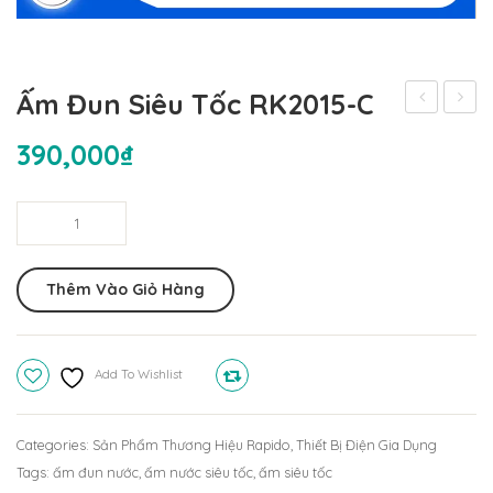
Ấm Đun Siêu Tốc RK2015-C
rửa
Sen
390,000
₫
bát
Nóng
inox
Lạnh
Ấm
RS-
PL07S
đun
8245-
siêu
2EW
Thêm Vào Giỏ Hàng
tốc
(chậu
RK2015-
đôi)
C
Add To Wishlist
Compare
quantity
Categories:
Sản Phẩm Thương Hiệu Rapido
,
Thiết Bị Điện Gia Dụng
Tags:
ấm đun nước
,
ấm nước siêu tốc
,
ấm siêu tốc